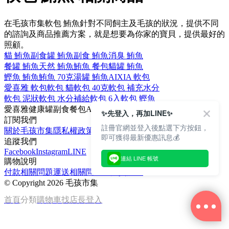
在毛孩市集軟包 鮪魚針對不同飼主及毛孩的狀況，提供不同
的諮詢及商品推薦方案，就是想要為你家的寶貝，提供最好的
照顧。
貓 鮪魚
副食罐 鮪魚
副食 鮪魚
消臭 鮪魚
餐罐 鮪魚
天然 鮪魚
鮪魚 餐包
貓罐 鮪魚
鰹魚 鮪魚
鮪魚 70克
湯罐 鮪魚
AIXIA 軟包
愛喜雅 軟包
軟包 貓
軟包 40克
軟包 補充水分
軟包 泥狀
軟包 水分補給
軟包 6入
軟包 鰹魚
愛喜雅
健康罐
副食餐包
AIXIA
餐包
✨先登入，再加LINE✨
訂閱我們
註冊官網並登入後點選下方按鈕，
關於毛孩市集
隱私權政策
文章
即可獲得最新優惠訊息💰
追蹤我們
Facebook
Instagram
LINE
連結 LINE 帳號
購物說明
付款相關問題
運送相關問題
退換貨說明
©
Copyright 2026 毛孩市集
首頁
分類
購物車
找店長
登入