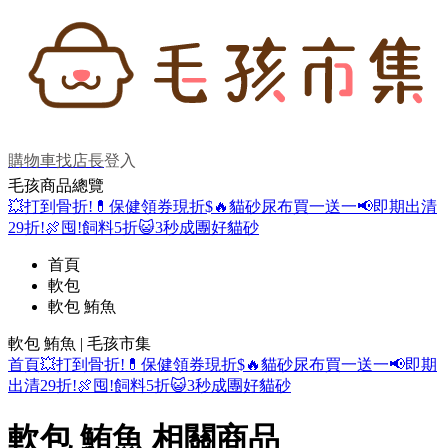
購物車
找店長
登入
毛孩商品總覽
💥打到骨折!
💊保健領券現折$
🔥貓砂尿布買一送一
📢即期出清
29折!
🍖囤!飼料5折
😺3秒成團好貓砂
首頁
軟包
軟包 鮪魚
軟包 鮪魚 | 毛孩市集
首頁
💥打到骨折!
💊保健領券現折$
🔥貓砂尿布買一送一
📢即期
出清29折!
🍖囤!飼料5折
😺3秒成團好貓砂
軟包 鮪魚 相關商品