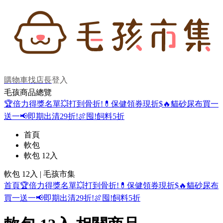
購物車
找店長
登入
毛孩商品總覽
🏆倍力得獎名單
💥打到骨折!
💊保健領券現折$
🔥貓砂尿布買一
送一
📢即期出清29折!
🍖囤!飼料5折
首頁
軟包
軟包 12入
軟包 12入 | 毛孩市集
首頁
🏆倍力得獎名單
💥打到骨折!
💊保健領券現折$
🔥貓砂尿布
買一送一
📢即期出清29折!
🍖囤!飼料5折