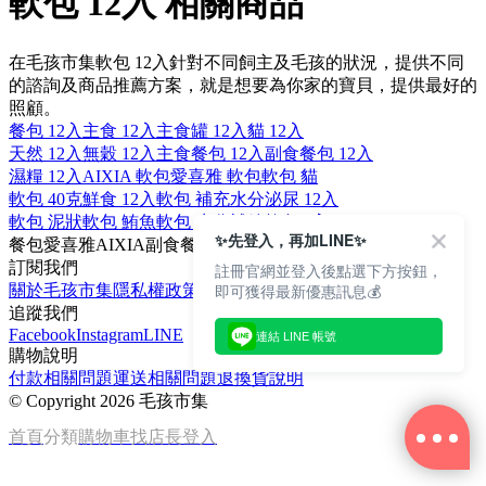
軟包 12入 相關商品
在毛孩市集軟包 12入針對不同飼主及毛孩的狀況，提供不同
的諮詢及商品推薦方案，就是想要為你家的寶貝，提供最好的
照顧。
餐包 12入
主食 12入
主食罐 12入
貓 12入
天然 12入
無穀 12入
主食餐包 12入
副食餐包 12入
濕糧 12入
AIXIA 軟包
愛喜雅 軟包
軟包 貓
軟包 40克
鮮食 12入
軟包 補充水分
泌尿 12入
軟包 泥狀
軟包 鮪魚
軟包 水分補給
軟包 6入
✨先登入，再加LINE✨
餐包
愛喜雅
AIXIA
副食餐包
40克
訂閱我們
註冊官網並登入後點選下方按鈕，
即可獲得最新優惠訊息💰
關於毛孩市集
隱私權政策
文章
追蹤我們
Facebook
Instagram
LINE
連結 LINE 帳號
購物說明
付款相關問題
運送相關問題
退換貨說明
©
Copyright 2026 毛孩市集
首頁
分類
購物車
找店長
登入