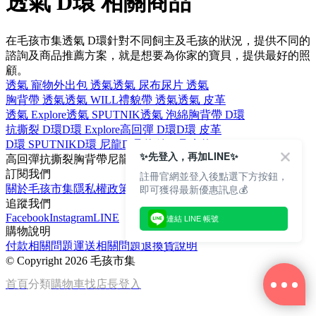
透氣 D環 相關商品
在毛孩市集透氣 D環針對不同飼主及毛孩的狀況，提供不同的
諮詢及商品推薦方案，就是想要為你家的寶貝，提供最好的照
顧。
透氣 寵物
外出包 透氣
透氣 尿布
尿片 透氣
胸背帶 透氣
透氣 WILL
禮貌帶 透氣
透氣 皮革
透氣 Explore
透氣 SPUTNIK
透氣 泡綿
胸背帶 D環
抗撕裂 D環
D環 Explore
高回彈 D環
D環 皮革
D環 SPUTNIK
D環 尼龍
D環 泡綿
D環 寵物
✨先登入，再加LINE✨
高回彈
抗撕裂
胸背帶
尼龍
SPUTNIK
訂閱我們
註冊官網並登入後點選下方按鈕，
即可獲得最新優惠訊息💰
關於毛孩市集
隱私權政策
文章
追蹤我們
Facebook
Instagram
LINE
連結 LINE 帳號
購物說明
付款相關問題
運送相關問題
退換貨說明
©
Copyright 2026 毛孩市集
首頁
分類
購物車
找店長
登入