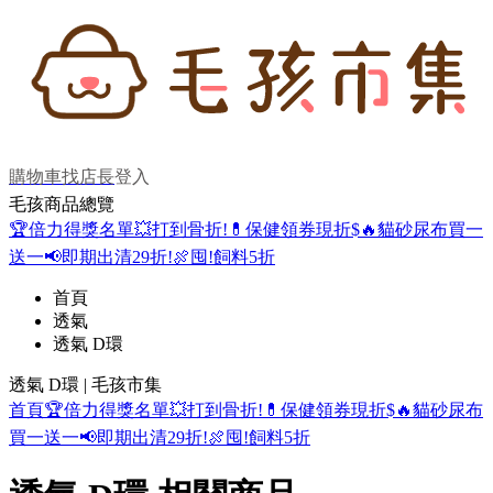
購物車
找店長
登入
毛孩商品總覽
🏆倍力得獎名單
💥打到骨折!
💊保健領券現折$
🔥貓砂尿布買一
送一
📢即期出清29折!
🍖囤!飼料5折
首頁
透氣
透氣 D環
透氣 D環 | 毛孩市集
首頁
🏆倍力得獎名單
💥打到骨折!
💊保健領券現折$
🔥貓砂尿布
買一送一
📢即期出清29折!
🍖囤!飼料5折