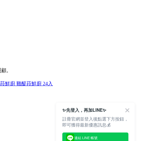
照顧。
菈鮮廚 雞
醍菈鮮廚 24入
✨先登入，再加LINE✨
註冊官網並登入後點選下方按鈕，
即可獲得最新優惠訊息💰
連結 LINE 帳號