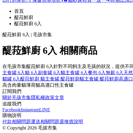
💥打到骨折!
💊保健領券現折$
🔥貓砂尿布買一送一
📢即期出清2
首頁
醍菈鮮廚
醍菈鮮廚 6入
醍菈鮮廚 6入 | 毛孩市集
醍菈鮮廚 6入 相關商品
在毛孩市集醍菈鮮廚 6入針對不同飼主及毛孩的狀況，提供不
主食罐 6入
貓 6入
副食罐 6入
貓主食罐 6入
餐包 6入
無穀 6入
天然
貓罐 6入
醍菈鮮廚 貓
主食罐 醍菈鮮廚
貓主食罐 醍菈鮮廚
高適口
高含肉量
貓薄荷
貓
高適口性
主食罐
訂閱我們
關於毛孩市集
隱私權政策
文章
追蹤我們
Facebook
Instagram
LINE
購物說明
付款相關問題
運送相關問題
退換貨說明
©
Copyright 2026 毛孩市集