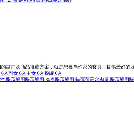
9折!
🍖囤!飼料5折
😺3秒成團好貓砂
同的諮詢及商品推薦方案，就是想要為你家的寶貝，提供最好的
 6入
副食 6入
主食 6入
餐罐 6入
性 醍菈鮮廚
醍菈鮮廚 80克
醍菈鮮廚 貓薄荷
高含肉量 醍菈鮮廚
醍