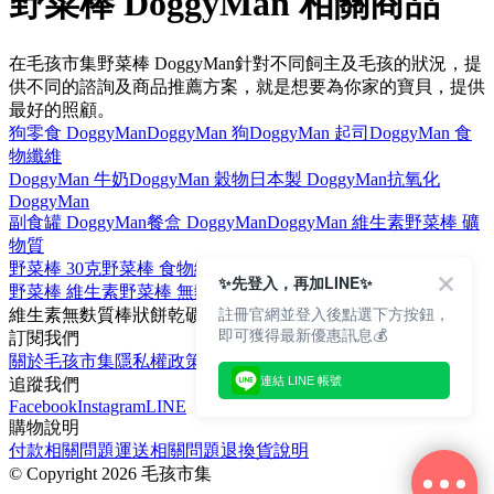
野菜棒 DoggyMan 相關商品
在毛孩市集野菜棒 DoggyMan針對不同飼主及毛孩的狀況，提
供不同的諮詢及商品推薦方案，就是想要為你家的寶貝，提供
最好的照顧。
狗零食 DoggyMan
DoggyMan 狗
DoggyMan 起司
DoggyMan 食
物纖維
DoggyMan 牛奶
DoggyMan 穀物
日本製 DoggyMan
抗氧化
DoggyMan
副食罐 DoggyMan
餐盒 DoggyMan
DoggyMan 維生素
野菜棒 礦
物質
野菜棒 30克
野菜棒 食物纖維
野菜棒 蔬菜
野菜棒 非油炸
✨先登入，再加LINE✨
野菜棒 維生素
野菜棒 無麩質
野菜棒 狗
野菜棒 野菜
註冊官網並登入後點選下方按鈕，
維生素
無麩質
棒狀餅乾
礦物質
狗零食
即可獲得最新優惠訊息💰
訂閱我們
關於毛孩市集
隱私權政策
文章
連結 LINE 帳號
追蹤我們
Facebook
Instagram
LINE
購物說明
付款相關問題
運送相關問題
退換貨說明
©
Copyright 2026 毛孩市集