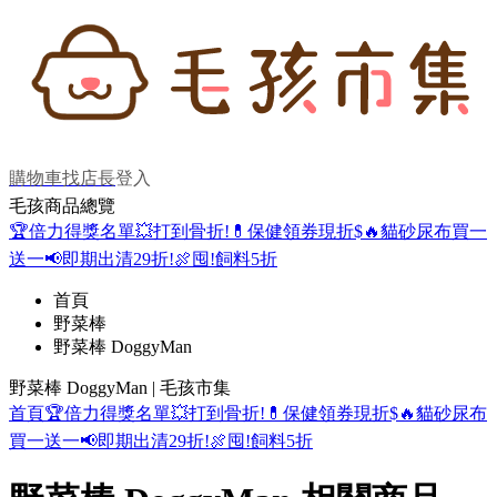
購物車
找店長
登入
毛孩商品總覽
🏆倍力得獎名單
💥打到骨折!
💊保健領券現折$
🔥貓砂尿布買一
送一
📢即期出清29折!
🍖囤!飼料5折
首頁
野菜棒
野菜棒 DoggyMan
野菜棒 DoggyMan | 毛孩市集
首頁
🏆倍力得獎名單
💥打到骨折!
💊保健領券現折$
🔥貓砂尿布
買一送一
📢即期出清29折!
🍖囤!飼料5折