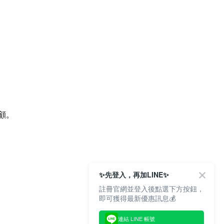
顧。
✨先登入，再加LINE✨
註冊官網並登入後點選下方按鈕，
即可獲得最新優惠訊息💰
連結 LINE 帳號