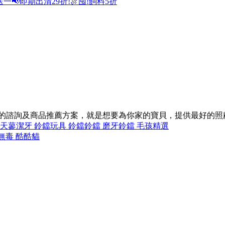
送一
📢即期出清29折!
🍖囤!飼料5折
同的諮詢及商品推薦方案，就是想要為你家的寶貝，提供最好的照
木天蓼
潔牙 鈴鐺
玩具 鈴鐺
鈴鐺 磨牙
鈴鐺 毛孩精選
無毒 酷酷貓