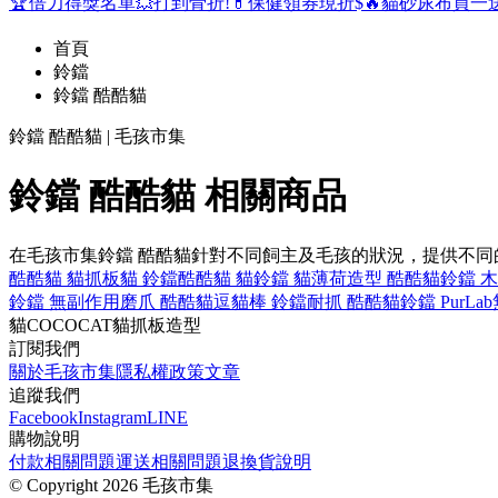
🏆倍力得獎名單
💥打到骨折!
💊保健領券現折$
🔥貓砂尿布買一
首頁
鈴鐺
鈴鐺 酷酷貓
鈴鐺 酷酷貓 | 毛孩市集
鈴鐺 酷酷貓 相關商品
在毛孩市集鈴鐺 酷酷貓針對不同飼主及毛孩的狀況，提供不
酷酷貓 貓抓板
貓 鈴鐺
酷酷貓 貓
鈴鐺 貓薄荷
造型 酷酷貓
鈴鐺 
鈴鐺 無副作用
磨爪 酷酷貓
逗貓棒 鈴鐺
耐抓 酷酷貓
鈴鐺 PurLab
貓
COCOCAT
貓抓板
造型
訂閱我們
關於毛孩市集
隱私權政策
文章
追蹤我們
Facebook
Instagram
LINE
購物說明
付款相關問題
運送相關問題
退換貨說明
©
Copyright 2026 毛孩市集