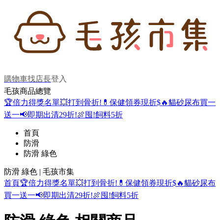
購物車
找店長
登入
毛孩商品總覽
🏆倍力得獎名單
💥打到骨折!
💊保健領券現折$
🔥貓砂尿布買一
送一
📢即期出清29折!
🍖囤!飼料5折
首頁
防滑
防滑 綠色
防滑 綠色 | 毛孩市集
首頁
🏆倍力得獎名單
💥打到骨折!
💊保健領券現折$
🔥貓砂尿布
買一送一
📢即期出清29折!
🍖囤!飼料5折