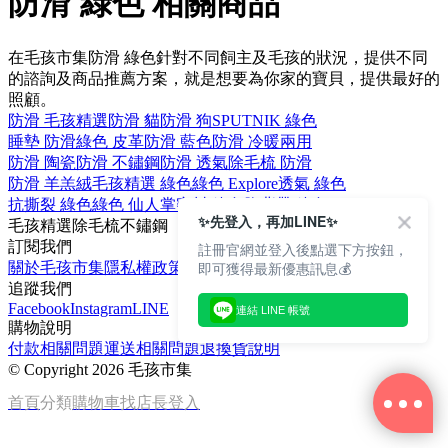
防滑 綠色 相關商品
在毛孩市集防滑 綠色針對不同飼主及毛孩的狀況，提供不同
的諮詢及商品推薦方案，就是想要為你家的寶貝，提供最好的
照顧。
防滑 毛孩精選
防滑 貓
防滑 狗
SPUTNIK 綠色
睡墊 防滑
綠色 皮革
防滑 藍色
防滑 冷暖兩用
防滑 陶瓷
防滑 不鏽鋼
防滑 透氣
除毛梳 防滑
防滑 羊羔絨
毛孩精選 綠色
綠色 Explore
透氣 綠色
抗撕裂 綠色
綠色 仙人掌
密封 綠色
胸背帶 綠色
✨先登入，再加LINE✨
毛孩精選
除毛梳
不鏽鋼
訂閱我們
註冊官網並登入後點選下方按鈕，
即可獲得最新優惠訊息💰
關於毛孩市集
隱私權政策
文章
追蹤我們
Facebook
Instagram
LINE
連結 LINE 帳號
購物說明
付款相關問題
運送相關問題
退換貨說明
©
Copyright 2026 毛孩市集
首頁
分類
購物車
找店長
登入