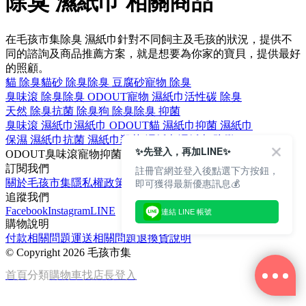
除臭 濕紙巾 相關商品
在毛孩市集除臭 濕紙巾針對不同飼主及毛孩的狀況，提供不
同的諮詢及商品推薦方案，就是想要為你家的寶貝，提供最好
的照顧。
貓 除臭
貓砂 除臭
除臭 豆腐砂
寵物 除臭
臭味滾 除臭
除臭 ODOUT
寵物 濕紙巾
活性碳 除臭
天然 除臭
抗菌 除臭
狗 除臭
除臭 抑菌
臭味滾 濕紙巾
濕紙巾 ODOUT
貓 濕紙巾
抑菌 濕紙巾
保濕 濕紙巾
抗菌 濕紙巾
殺菌 濕紙巾
濕紙巾 防黴
✨先登入，再加LINE✨
ODOUT
臭味滾
寵物
抑菌
貓
訂閱我們
註冊官網並登入後點選下方按鈕，
即可獲得最新優惠訊息💰
關於毛孩市集
隱私權政策
文章
追蹤我們
Facebook
Instagram
LINE
連結 LINE 帳號
購物說明
付款相關問題
運送相關問題
退換貨說明
©
Copyright 2026 毛孩市集
首頁
分類
購物車
找店長
登入