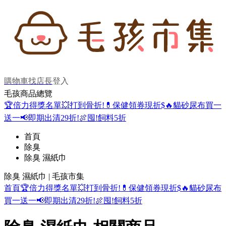
購物車
找店長
登入
毛孩商品總覽
🏆倍力得獎名單
💥打到骨折!
💊保健領券現折$
🔥貓砂尿布買一
送一
📢即期出清29折!
🍖囤!飼料5折
首頁
除臭
除臭 濕紙巾
除臭 濕紙巾 | 毛孩市集
首頁
🏆倍力得獎名單
💥打到骨折!
💊保健領券現折$
🔥貓砂尿布
買一送一
📢即期出清29折!
🍖囤!飼料5折