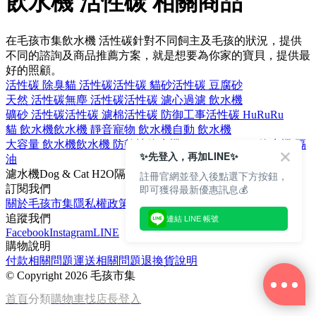
飲水機 活性碳 相關商品
在毛孩市集飲水機 活性碳針對不同飼主及毛孩的狀況，提供
不同的諮詢及商品推薦方案，就是想要為你家的寶貝，提供最
好的照顧。
活性碳 除臭
貓 活性碳
活性碳 貓砂
活性碳 豆腐砂
天然 活性碳
無塵 活性碳
活性碳 濾心
過濾 飲水機
礦砂 活性碳
活性碳 濾棉
活性碳 防御工事
活性碳 HuRuRu
貓 飲水機
飲水機 靜音
寵物 飲水機
自動 飲水機
大容量 飲水機
飲水機 防乾燒
飲水機 Dog & Cat H2O
飲水機 隔
✨先登入，再加LINE✨
油
濾水機
Dog & Cat H2O
隔油
防乾燒
大容量
註冊官網並登入後點選下方按鈕，
即可獲得最新優惠訊息💰
訂閱我們
關於毛孩市集
隱私權政策
文章
追蹤我們
連結 LINE 帳號
Facebook
Instagram
LINE
購物說明
付款相關問題
運送相關問題
退換貨說明
©
Copyright 2026 毛孩市集
首頁
分類
購物車
找店長
登入