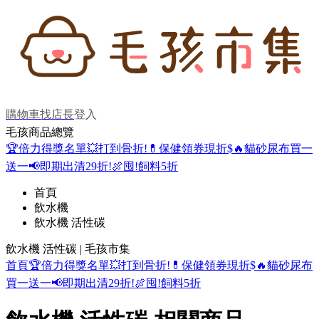
購物車
找店長
登入
毛孩商品總覽
🏆倍力得獎名單
💥打到骨折!
💊保健領券現折$
🔥貓砂尿布買一
送一
📢即期出清29折!
🍖囤!飼料5折
首頁
飲水機
飲水機 活性碳
飲水機 活性碳 | 毛孩市集
首頁
🏆倍力得獎名單
💥打到骨折!
💊保健領券現折$
🔥貓砂尿布
買一送一
📢即期出清29折!
🍖囤!飼料5折