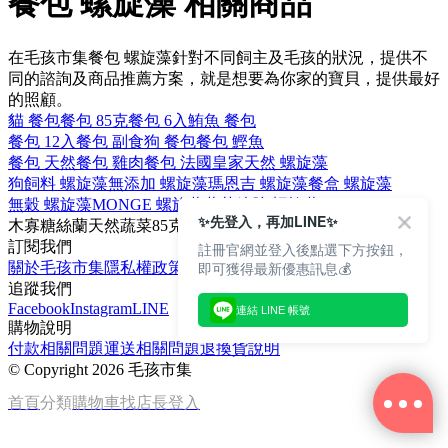
餐包 螺旋藻 相關商品
在毛孩市集餐包 螺旋藻針對不同飼主及毛孩的狀況，提供不
同的諮詢及商品推薦方案，就是想要為你家的寶貝，提供最好
的照顧。
貓 餐包
餐包 85克
餐包 6入
鮪魚 餐包
餐包 12入
餐包 副食
狗 餐包
餐包 鰹魚
餐包 天然
餐包 雞肉
餐包 法國皇家
天然 螺旋藻
狗飼料 螺旋藻
無添加 螺旋藻
瑪恩吉 螺旋藻
餐盒 螺旋藻
無穀 螺旋藻
MONGE 螺旋藻
葡萄糖胺 螺旋藻
✨先登入，再加LINE✨
木寡糖
絲蘭
天然
蔬菜
85克
訂閱我們
註冊官網並登入後點選下方按鈕，
即可獲得最新優惠訊息💰
關於毛孩市集
隱私權政策
文章
追蹤我們
Facebook
Instagram
LINE
連結 LINE 帳號
購物說明
付款相關問題
運送相關問題
退換貨說明
©
Copyright 2026 毛孩市集
首頁
分類
購物車
找店長
登入