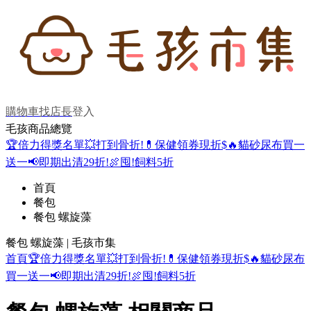
購物車
找店長
登入
毛孩商品總覽
🏆倍力得獎名單
💥打到骨折!
💊保健領券現折$
🔥貓砂尿布買一
送一
📢即期出清29折!
🍖囤!飼料5折
首頁
餐包
餐包 螺旋藻
餐包 螺旋藻 | 毛孩市集
首頁
🏆倍力得獎名單
💥打到骨折!
💊保健領券現折$
🔥貓砂尿布
買一送一
📢即期出清29折!
🍖囤!飼料5折