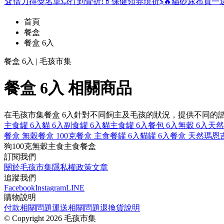
🏆倍力得獎名單
💥打到骨折!
💊保健領券現折$
🔥貓砂尿布買一
首頁
餐盒
餐盒 6入
餐盒 6入 | 毛孩市集
餐盒 6入 相關商品
在毛孩市集餐盒 6入針對不同飼主及毛孩的狀況，提供不同的
主食罐 6入
貓 6入
副食罐 6入
貓主食罐 6入
餐包 6入
無穀 6入
天然
餐盒 無穀
餐盒 100克
餐盒 主食
餐罐 6入
貓罐 6入
餐盒 天然
瑪恩
狗
100克
無穀
主食
主食餐盒
訂閱我們
關於毛孩市集
隱私權政策
文章
追蹤我們
Facebook
Instagram
LINE
購物說明
付款相關問題
運送相關問題
退換貨說明
©
Copyright 2026 毛孩市集