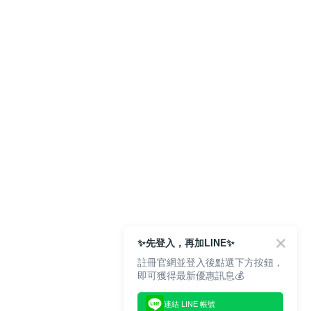
。
✨先登入，再加LINE✨
註冊官網並登入後點選下方按鈕，
即可獲得最新優惠訊息💰
連結 LINE 帳號