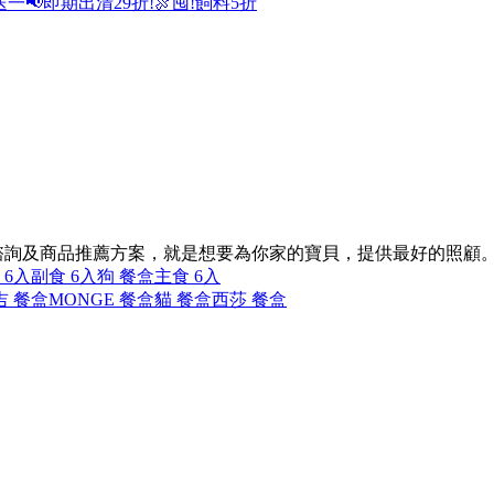
送一
📢即期出清29折!
🍖囤!飼料5折
諮詢及商品推薦方案，就是想要為你家的寶貝，提供最好的照顧
 6入
副食 6入
狗 餐盒
主食 6入
吉 餐盒
MONGE 餐盒
貓 餐盒
西莎 餐盒