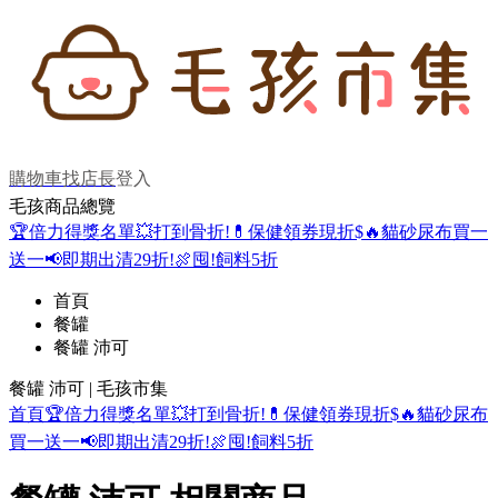
購物車
找店長
登入
毛孩商品總覽
🏆倍力得獎名單
💥打到骨折!
💊保健領券現折$
🔥貓砂尿布買一
送一
📢即期出清29折!
🍖囤!飼料5折
首頁
餐罐
餐罐 沛可
餐罐 沛可 | 毛孩市集
首頁
🏆倍力得獎名單
💥打到骨折!
💊保健領券現折$
🔥貓砂尿布
買一送一
📢即期出清29折!
🍖囤!飼料5折