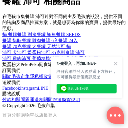
餐罐 沛可 相關商品
在毛孩市集餐罐 沛可針對不同飼主及毛孩的狀況，提供不同
的諮詢及商品推薦方案，就是想要為你家的寶貝，提供最好的
照顧。
貓 餐罐
餐罐 副食
餐罐 鮪魚
餐罐 SEEDS
餐罐 惜時
餐罐 雞肉
餐罐 6入
餐罐 24入
餐罐 70克
餐罐 犬
餐罐 天然
沛可 貓
沛可 犬
沛可 鱉蛋粉
沛可 85克
副食罐 沛可
沛可 雞肉
沛可 葡萄糖胺
沛可 牛磺酸
貓零食 沛可
✨先登入，再加LINE✨
鱉蛋粉
犬
PekoPeko
副食罐
85克
訂閱我們
註冊官網並登入後點選下方按鈕，
即可獲得最新優惠訊息💰
關於毛孩市集
隱私權政策
文章
追蹤我們
Facebook
Instagram
LINE
連結 LINE 帳號
購物說明
付款相關問題
運送相關問題
退換貨說明
©
Copyright 2026 毛孩市集
首頁
分類
購物車
找店長
登入