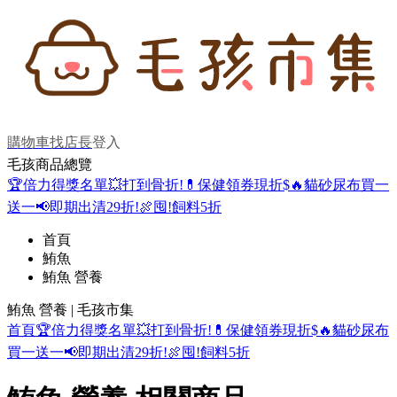
購物車
找店長
登入
毛孩商品總覽
🏆倍力得獎名單
💥打到骨折!
💊保健領券現折$
🔥貓砂尿布買一
送一
📢即期出清29折!
🍖囤!飼料5折
首頁
鮪魚
鮪魚 營養
鮪魚 營養 | 毛孩市集
首頁
🏆倍力得獎名單
💥打到骨折!
💊保健領券現折$
🔥貓砂尿布
買一送一
📢即期出清29折!
🍖囤!飼料5折