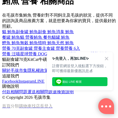
鮪魚 營養 相關商品
在毛孩市集鮪魚 營養針對不同飼主及毛孩的狀況，提供不同
的諮詢及商品推薦方案，就是想要為你家的寶貝，提供最好的
照顧。
貓 鮪魚
副食罐 鮪魚
副食 鮪魚
消臭 鮪魚
餐罐 鮪魚
貓 營養
鮪魚 餐包
貓罐 鮪魚
鰹魚 鮪魚
無穀 鮪魚
惜時 鮪魚
天然 鮪魚
營養 70克
副食罐 營養
主食罐 營養
營養 6入
營養 汪喵星球
營養 DOG CAT STAR
營養 AIXIA
營養 鮮肉
✨先登入，再加LINE✨
貓
副食罐
70克
KitCat
牛磺酸
訂閱我們
註冊官網並登入後點選下方按鈕，
即可獲得最新優惠訊息💰
關於毛孩市集
隱私權政策
文章
追蹤我們
Facebook
Instagram
LINE
連結 LINE 帳號
購物說明
付款相關問題
運送相關問題
退換貨說明
©
Copyright 2026 毛孩市集
首頁
分類
購物車
找店長
登入