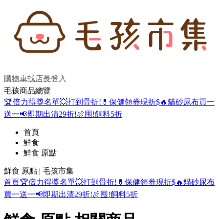
購物車
找店長
登入
毛孩商品總覽
🏆倍力得獎名單
💥打到骨折!
💊保健領券現折$
🔥貓砂尿布買一
送一
📢即期出清29折!
🍖囤!飼料5折
首頁
鮮食
鮮食 原點
鮮食 原點 | 毛孩市集
首頁
🏆倍力得獎名單
💥打到骨折!
💊保健領券現折$
🔥貓砂尿布
買一送一
📢即期出清29折!
🍖囤!飼料5折