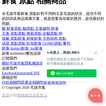
鮮食 原點 相關商品
在毛孩市集鮮食 原點針對不同飼主及毛孩的狀況，提供不同
的諮詢及商品推薦方案，就是想要為你家的寶貝，提供最好的
照顧。
貓 鮮食
原點 貓
原點 主食罐
狗 鮮食
主食 原點
原點 無穀
原點 全貓
原點 狗
低敏 原點
鮮食 副食
鮮食 天然
純肉 原點
泌尿 原點
原點 鮭魚
鮮食 GOMO
原點 餐包
鮮食 Instinct
鮮食 3oz
鮮食 150克
鮮食 純肉
✨先登入，再加LINE✨
副食
3oz
Instinct
餐包
泌尿
訂閱我們
註冊官網並登入後點選下方按鈕，
即可獲得最新優惠訊息💰
關於毛孩市集
隱私權政策
文章
追蹤我們
Facebook
Instagram
LINE
連結 LINE 帳號
購物說明
付款相關問題
運送相關問題
退換貨說明
©
Copyright 2026 毛孩市集
首頁
分類
購物車
找店長
登入