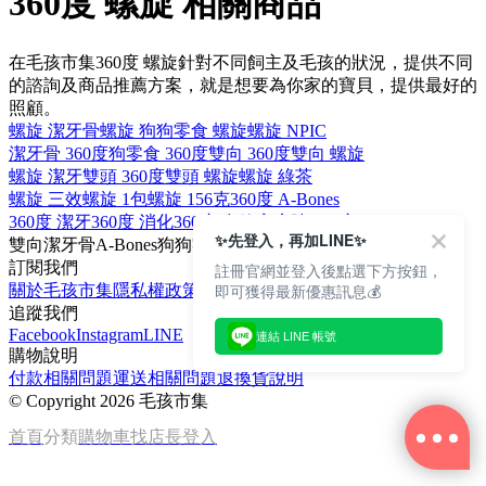
360度 螺旋 相關商品
在毛孩市集360度 螺旋針對不同飼主及毛孩的狀況，提供不同
的諮詢及商品推薦方案，就是想要為你家的寶貝，提供最好的
照顧。
螺旋 潔牙骨
螺旋 狗
狗零食 螺旋
螺旋 NPIC
潔牙骨 360度
狗零食 360度
雙向 360度
雙向 螺旋
螺旋 潔牙
雙頭 360度
雙頭 螺旋
螺旋 綠茶
螺旋 三效
螺旋 1包
螺旋 156克
360度 A-Bones
360度 潔牙
360度 消化
360度 多效
家庭號 360度
✨先登入，再加LINE✨
雙向
潔牙骨
A-Bones
狗
狗零食
訂閱我們
註冊官網並登入後點選下方按鈕，
即可獲得最新優惠訊息💰
關於毛孩市集
隱私權政策
文章
追蹤我們
Facebook
Instagram
LINE
連結 LINE 帳號
購物說明
付款相關問題
運送相關問題
退換貨說明
©
Copyright 2026 毛孩市集
首頁
分類
購物車
找店長
登入