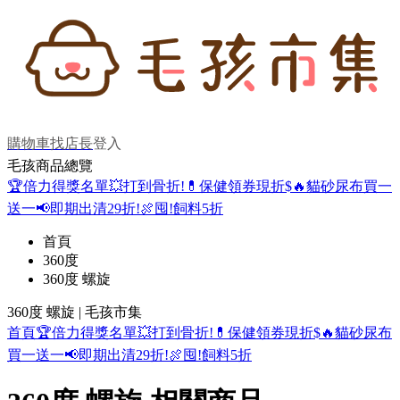
購物車
找店長
登入
毛孩商品總覽
🏆倍力得獎名單
💥打到骨折!
💊保健領券現折$
🔥貓砂尿布買一
送一
📢即期出清29折!
🍖囤!飼料5折
首頁
360度
360度 螺旋
360度 螺旋 | 毛孩市集
首頁
🏆倍力得獎名單
💥打到骨折!
💊保健領券現折$
🔥貓砂尿布
買一送一
📢即期出清29折!
🍖囤!飼料5折