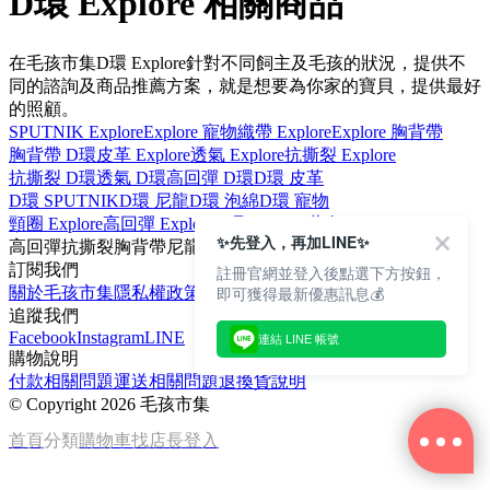
D環 Explore 相關商品
在毛孩市集D環 Explore針對不同飼主及毛孩的狀況，提供不
同的諮詢及商品推薦方案，就是想要為你家的寶貝，提供最好
的照顧。
SPUTNIK Explore
Explore 寵物
織帶 Explore
Explore 胸背帶
胸背帶 D環
皮革 Explore
透氣 Explore
抗撕裂 Explore
抗撕裂 D環
透氣 D環
高回彈 D環
D環 皮革
D環 SPUTNIK
D環 尼龍
D環 泡綿
D環 寵物
頸圈 Explore
高回彈 Explore
D環 EzyDog
藍色 Explore
✨先登入，再加LINE✨
高回彈
抗撕裂
胸背帶
尼龍
透氣
訂閱我們
註冊官網並登入後點選下方按鈕，
即可獲得最新優惠訊息💰
關於毛孩市集
隱私權政策
文章
追蹤我們
Facebook
Instagram
LINE
連結 LINE 帳號
購物說明
付款相關問題
運送相關問題
退換貨說明
©
Copyright 2026 毛孩市集
首頁
分類
購物車
找店長
登入