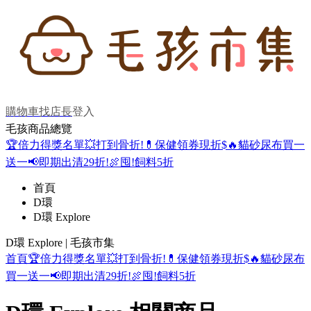
購物車
找店長
登入
毛孩商品總覽
🏆倍力得獎名單
💥打到骨折!
💊保健領券現折$
🔥貓砂尿布買一
送一
📢即期出清29折!
🍖囤!飼料5折
首頁
D環
D環 Explore
D環 Explore | 毛孩市集
首頁
🏆倍力得獎名單
💥打到骨折!
💊保健領券現折$
🔥貓砂尿布
買一送一
📢即期出清29折!
🍖囤!飼料5折