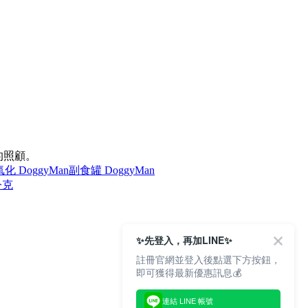
的照顧。
化 DoggyMan
副食罐 DoggyMan
公克
✨先登入，再加LINE✨
註冊官網並登入後點選下方按鈕，
即可獲得最新優惠訊息💰
連結 LINE 帳號