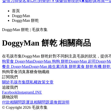
🏆倍力得獎名單
💥打到骨折!
💊保健領券現折$
🔥貓砂尿布買一
首頁
DoggyMan
DoggyMan 餅乾
DoggyMan 餅乾 | 毛孩市集
DoggyMan 餅乾 相關商品
在毛孩市集DoggyMan 餅乾針對不同飼主及毛孩的狀況，
狗零食 DoggyMan
DoggyMan 狗
狗 餅乾
DoggyMan 起司
Doggy
餐盒 DoggyMan
DoggyMan 維生素
消臭 餅乾
素食 餅乾
有機 餅乾
狗
狗零食
消臭
寡糖
食物纖維
訂閱我們
關於毛孩市集
隱私權政策
文章
追蹤我們
Facebook
Instagram
LINE
購物說明
付款相關問題
運送相關問題
退換貨說明
©
Copyright 2026 毛孩市集