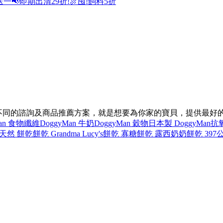
送一
📢即期出清29折!
🍖囤!飼料5折
提供不同的諮詢及商品推薦方案，就是想要為你家的寶貝，提供最好
Man 食物纖維
DoggyMan 牛奶
DoggyMan 穀物
日本製 DoggyMan
抗氧
天然 餅乾
餅乾 Grandma Lucy's
餅乾 寡糖
餅乾 露西奶奶
餅乾 397