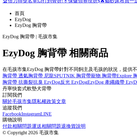
🏆倍力得獎名單
💥打到骨折!
💊保健領券現折$
🔥貓砂尿布買一
首頁
EzyDog
EzyDog 胸背帶
EzyDog 胸背帶 | 毛孩市集
EzyDog 胸背帶 相關商品
在毛孩市集EzyDog 胸背帶針對不同飼主及毛孩的狀況，提
胸背帶 透氣
胸背帶 尼龍
SPUTNIK 胸背帶
寵物 胸背帶
Explore
胸背帶 抗撕裂
抗臭 EzyDog
反光 EzyDog
EzyDog 牽繩
織帶 EzyD
丹寧
快套式
軟墊
犬
背帶
訂閱我們
關於毛孩市集
隱私權政策
文章
追蹤我們
Facebook
Instagram
LINE
購物說明
付款相關問題
運送相關問題
退換貨說明
©
Copyright 2026 毛孩市集