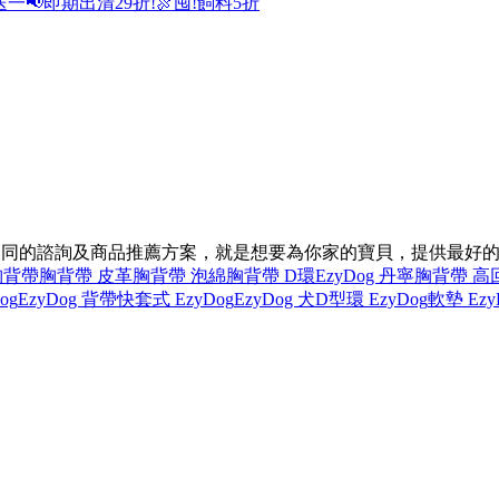
送一
📢即期出清29折!
🍖囤!飼料5折
供不同的諮詢及商品推薦方案，就是想要為你家的寶貝，提供最好
 胸背帶
胸背帶 皮革
胸背帶 泡綿
胸背帶 D環
EzyDog 丹寧
胸背帶 高
og
EzyDog 背帶
快套式 EzyDog
EzyDog 犬
D型環 EzyDog
軟墊 Ezy