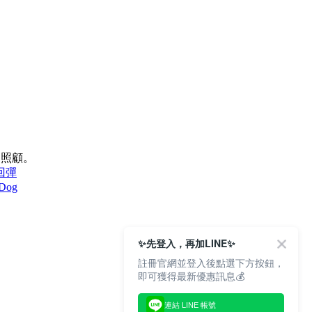
的照顧。
回彈
Dog
✨先登入，再加LINE✨
註冊官網並登入後點選下方按鈕，
即可獲得最新優惠訊息💰
連結 LINE 帳號