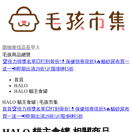
購物車
找店長
登入
毛孩商品總覽
🏆倍力得獎名單
💥打到骨折!
💊保健領券現折$
🔥貓砂尿布買一
送一
📢即期出清29折!
🍖囤!飼料5折
首頁
HALO
HALO 貓主食罐
HALO 貓主食罐 | 毛孩市集
首頁
🏆倍力得獎名單
💥打到骨折!
💊保健領券現折$
🔥貓砂尿布
買一送一
📢即期出清29折!
🍖囤!飼料5折