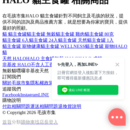
HALO 貓主食罐 相關商品
在毛孩市集HALO 貓主食罐針對不同飼主及毛孩的狀況，提
供不同的諮詢及商品推薦方案，就是想要為你家的寶貝，提供
最好的照顧。
貓 貓主食罐
貓主食罐 無穀
貓主食罐 雞肉
貓主食罐 80克
貓主食罐 6入
貓主食罐 24入
貓主食罐 天然
貓主食罐 1入
貓主食罐 寵物健康
貓主食罐 WELLNESS
貓主食罐 寵物
HALO
貓
天然 HALO
HALO 主食罐
無穀 HALO
HALO 成貓
✨先登入，再加LINE✨
非基改 HALO
不含人工香精 HALO
HALO 狗
HALO 狗飼料
無穀
貓
嘿囉
非基改
天然
註冊官網並登入後點選下方按鈕，
訂閱我們
即可獲得最新優惠訊息💰
關於毛孩市集
隱私權政策
文章
追蹤我們
連結 LINE 帳號
Facebook
Instagram
LINE
購物說明
付款相關問題
運送相關問題
退換貨說明
©
Copyright 2026 毛孩市集
首頁
分類
購物車
找店長
登入