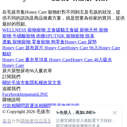
在毛孩市集Honey Care 寵物針對不同飼主及毛孩的狀況，提
供不同的諮詢及商品推薦方案，就是想要為你家的寶貝，提供
最好的照顧。
WELLNESS 寵物
寵物 主食罐
貓主食罐 寵物
天然 寵物
寵物 牛磺酸
寵物 肉條
SPUTNIK 寵物
寵物 除臭
透氣 寵物
寵物 零食
寵物 狗零食
Honey Care 尿墊
Honey Care 尿布
尿片 Honey Care
Honey Care 96入
Honey Care
貓砂
Honey Care 薰衣草
消臭 Honey Care
Honey Care 48入
吸水
Honey Care
尿片
尿墊
尿布
96入
薰衣草
訂閱我們
關於毛孩市集
隱私權政策
文章
追蹤我們
Facebook
Instagram
LINE
購物說明
付款相關問題
運送相關問題
退換貨說明
©
Copyright 2026 毛孩市集
✨先登入，再加LINE✨
註冊官網並登入後點選下方按鈕，
首頁
分類
購物車
找店長
登入
即可獲得最新優惠訊息💰