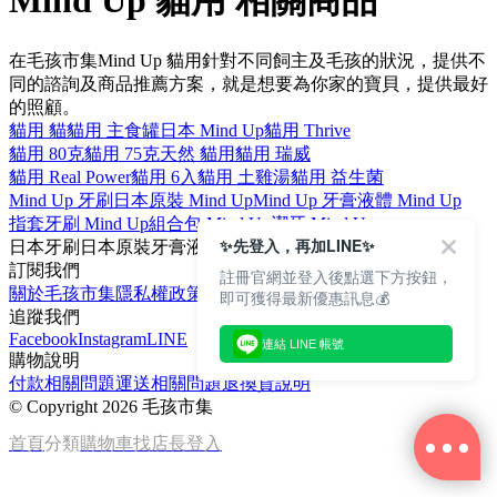
Mind Up 貓用 相關商品
在毛孩市集Mind Up 貓用針對不同飼主及毛孩的狀況，提供不
同的諮詢及商品推薦方案，就是想要為你家的寶貝，提供最好
的照顧。
貓用 貓
貓用 主食罐
日本 Mind Up
貓用 Thrive
貓用 80克
貓用 75克
天然 貓用
貓用 瑞威
貓用 Real Power
貓用 6入
貓用 土雞湯
貓用 益生菌
Mind Up 牙刷
日本原裝 Mind Up
Mind Up 牙膏
液體 Mind Up
指套牙刷 Mind Up
組合包 Mind Up
潔牙 Mind Up
✨先登入，再加LINE✨
日本
牙刷
日本原裝
牙膏
液體
訂閱我們
註冊官網並登入後點選下方按鈕，
關於毛孩市集
隱私權政策
文章
即可獲得最新優惠訊息💰
追蹤我們
Facebook
Instagram
LINE
連結 LINE 帳號
購物說明
付款相關問題
運送相關問題
退換貨說明
©
Copyright 2026 毛孩市集
首頁
分類
購物車
找店長
登入