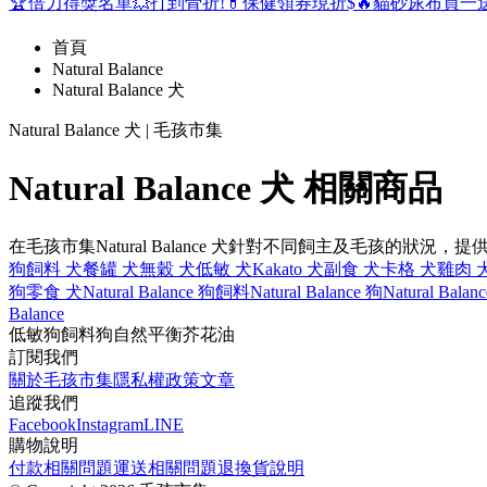
🏆倍力得獎名單
💥打到骨折!
💊保健領券現折$
🔥貓砂尿布買一
首頁
Natural Balance
Natural Balance 犬
Natural Balance 犬 | 毛孩市集
Natural Balance 犬 相關商品
在毛孩市集Natural Balance 犬針對不同飼主及毛孩
狗飼料 犬
餐罐 犬
無穀 犬
低敏 犬
Kakato 犬
副食 犬
卡格 犬
雞肉 
狗零食 犬
Natural Balance 狗飼料
Natural Balance 狗
Natural Bala
Balance
低敏
狗飼料
狗
自然平衡
芥花油
訂閱我們
關於毛孩市集
隱私權政策
文章
追蹤我們
Facebook
Instagram
LINE
購物說明
付款相關問題
運送相關問題
退換貨說明