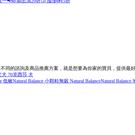
送一
📢即期出清29折!
🍖囤!飼料5折
的狀況，提供不同的諮詢及商品推薦方案，就是想要為你家的寶貝，提供最
犬
犬 70克
西莎 犬
nce 低敏
Natural Balance 小顆粒
無穀 Natural Balance
Natural Balanc