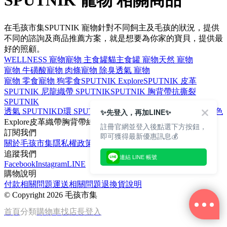
SPUTNIK 寵物 相關商品
在毛孩市集SPUTNIK 寵物針對不同飼主及毛孩的狀況，提供
不同的諮詢及商品推薦方案，就是想要為你家的寶貝，提供最
好的照顧。
WELLNESS 寵物
寵物 主食罐
貓主食罐 寵物
天然 寵物
寵物 牛磺酸
寵物 肉條
寵物 除臭
透氣 寵物
寵物 零食
寵物 狗零食
SPUTNIK Explore
SPUTNIK 皮革
SPUTNIK 尼龍
織帶 SPUTNIK
SPUTNIK 胸背帶
抗撕裂
SPUTNIK
透氣 SPUTNIK
D環 SPUTNIK
高回彈 SPUTNIK
SPUTNIK 綠色
✨先登入，再加LINE✨
Explore
皮革
織帶
胸背帶
綠色
註冊官網並登入後點選下方按鈕，
訂閱我們
即可獲得最新優惠訊息💰
關於毛孩市集
隱私權政策
文章
追蹤我們
連結 LINE 帳號
Facebook
Instagram
LINE
購物說明
付款相關問題
運送相關問題
退換貨說明
©
Copyright 2026 毛孩市集
首頁
分類
購物車
找店長
登入