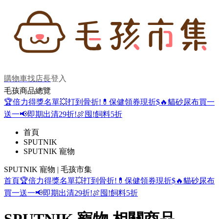
購物車
找店長
登入
毛孩商品總覽
🏆倍力得獎名單
💥打到骨折!
💊保健領券現折$
🔥貓砂尿布買一
送一
📢即期出清29折!
🍖囤!飼料5折
首頁
SPUTNIK
SPUTNIK 寵物
SPUTNIK 寵物 | 毛孩市集
首頁
🏆倍力得獎名單
💥打到骨折!
💊保健領券現折$
🔥貓砂尿布
買一送一
📢即期出清29折!
🍖囤!飼料5折