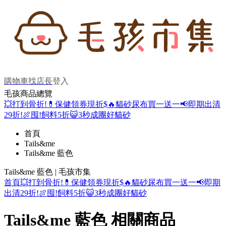
購物車
找店長
登入
毛孩商品總覽
💥打到骨折!
💊保健領券現折$
🔥貓砂尿布買一送一
📢即期出清
29折!
🍖囤!飼料5折
😺3秒成團好貓砂
首頁
Tails&me
Tails&me 藍色
Tails&me 藍色 | 毛孩市集
首頁
💥打到骨折!
💊保健領券現折$
🔥貓砂尿布買一送一
📢即期
出清29折!
🍖囤!飼料5折
😺3秒成團好貓砂
Tails&me 藍色 相關商品