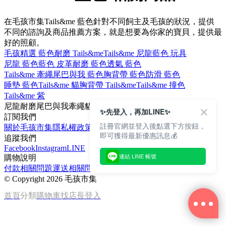
在毛孩市集Tails&me 藍色針對不同飼主及毛孩的狀況，提供
不同的諮詢及商品推薦方案，就是想要為你家的寶貝，提供最
好的照顧。
毛孩精選 藍色
耐磨 Tails&me
Tails&me 尼龍
藍色 玩具
尼龍 藍色
藍色 皮革
耐磨 藍色
透氣 藍色
Tails&me 牽繩
尾巴與我 藍色
胸背帶 藍色
防滑 藍色
睡墊 藍色
Tails&me 貓
胸背帶 Tails&me
Tails&me 撞色
Tails&me 紫
尼龍
耐磨
尾巴與我
牽繩
貓
✨先登入，再加LINE✨
訂閱我們
註冊官網並登入後點選下方按鈕，
關於毛孩市集
隱私權政策
文章
即可獲得最新優惠訊息💰
追蹤我們
Facebook
Instagram
LINE
購物說明
連結 LINE 帳號
付款相關問題
運送相關問題
退換貨說明
©
Copyright 2026 毛孩市集
首頁
分類
購物車
找店長
登入