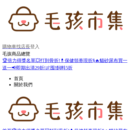
購物車
找店長
登入
毛孩商品總覽
🏆倍力得獎名單
💥打到骨折!
💊保健領券現折$
🔥貓砂尿布買一
送一
📢即期出清29折!
🍖囤!飼料5折
首頁
關於我們