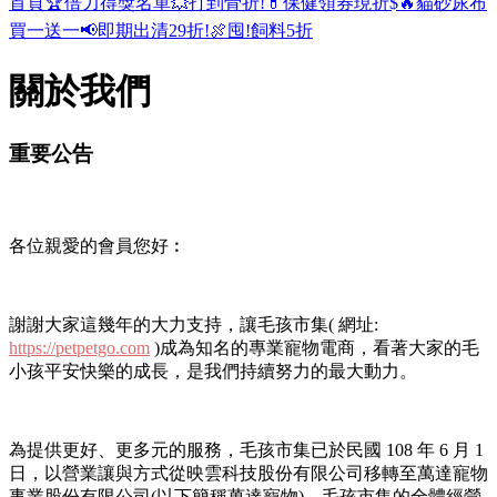
首頁
🏆倍力得獎名單
💥打到骨折!
💊保健領券現折$
🔥貓砂尿布
買一送一
📢即期出清29折!
🍖囤!飼料5折
關於我們
重要公告
各位親愛的會員您好︰
謝謝大家這幾年的大力支持，讓毛孩市集( 網址:
https://petpetgo.com
)成為知名的專業寵物電商，看著大家的毛
小孩平安快樂的成長，是我們持續努力的最大動力。
為提供更好、更多元的服務，毛孩市集已於民國 108 年 6 月 1
日，以營業讓與方式從映雲科技股份有限公司移轉至萬達寵物
事業股份有限公司(以下簡稱萬達寵物)。毛孩市集的全體經營