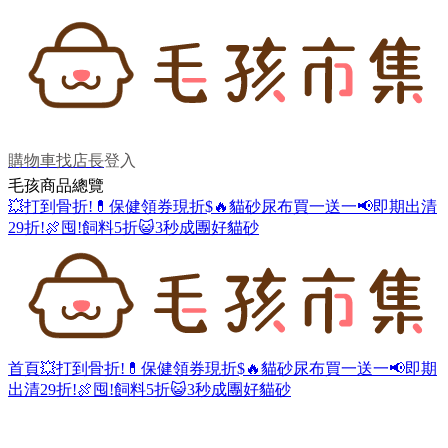
購物車
找店長
登入
毛孩商品總覽
💥打到骨折!
💊保健領券現折$
🔥貓砂尿布買一送一
📢即期出清
29折!
🍖囤!飼料5折
😺3秒成團好貓砂
首頁
💥打到骨折!
💊保健領券現折$
🔥貓砂尿布買一送一
📢即期
出清29折!
🍖囤!飼料5折
😺3秒成團好貓砂