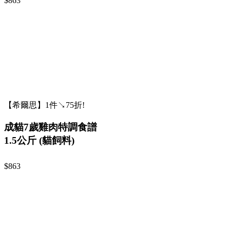
$863
【希爾思】1件↘75折!
成貓7歲雞肉特調食譜
1.5公斤 (貓飼料)
$863