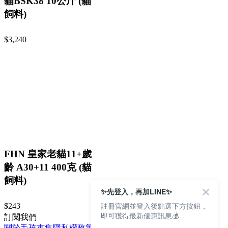
貓BSK38 10公斤 (貓
飼料)
$3,240
FHN 皇家老貓11+歲
齡 A30+11 400克 (貓
飼料)
✨先登入，再加LINE✨
註冊官網並登入後點選下方按鈕，
$243
即可獲得最新優惠訊息💰
訂閱我們
關於毛孩市集
隱私權政策
文章