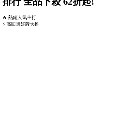
排行 全品下殺 62折起!
️‍🔥 熱銷人氣主打
⚡ 高回購好牌大推