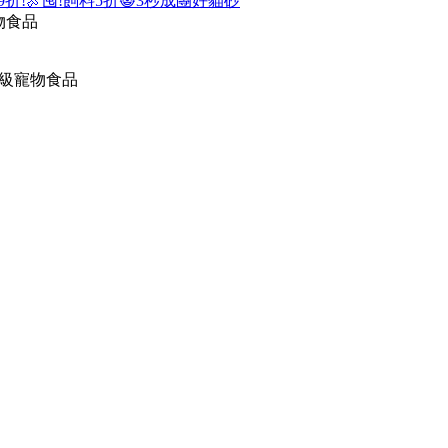
9折!
🍖囤!飼料5折
😺3秒成團好貓砂
寵物食品
的頂級寵物食品