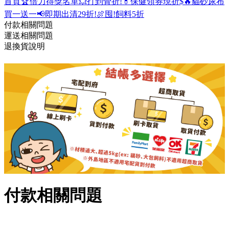
首頁
🏆倍力得獎名單
💥打到骨折!
💊保健領券現折$
🔥貓砂尿布
買一送一
📢即期出清29折!
🍖囤!飼料5折
付款相關問題
運送相關問題
退換貨說明
付款相關問題