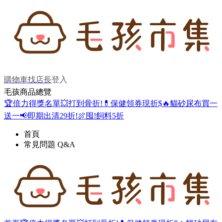
購物車
找店長
登入
毛孩商品總覽
🏆倍力得獎名單
💥打到骨折!
💊保健領券現折$
🔥貓砂尿布買一
送一
📢即期出清29折!
🍖囤!飼料5折
首頁
常見問題 Q&A