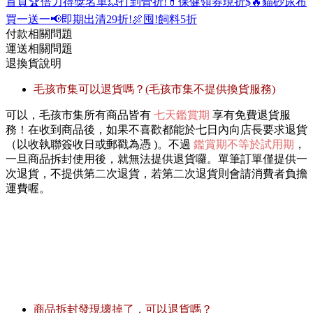
首頁
🏆倍力得獎名單
💥打到骨折!
💊保健領券現折$
🔥貓砂尿布
買一送一
📢即期出清29折!
🍖囤!飼料5折
付款相關問題
運送相關問題
退換貨說明
毛孩市集可以退貨嗎？(毛孩市集不提供換貨服務)
可以，毛孩市集所有商品皆有
七天鑑賞期
享有免費退貨服
務！在收到商品後，如果不喜歡都能於七日內向店長要求退貨
（以收執聯簽收日或郵戳為憑 )。不過
鑑賞期不等於試用期
，
一旦商品拆封使用後，就無法提供退貨囉。單筆訂單僅提供一
次退貨，不提供第二次退貨，若第二次退貨則會請消費者負擔
運費喔。
商品拆封發現壞掉了，可以退貨嗎？