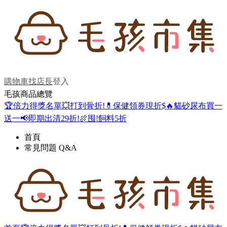
購物車
找店長
登入
毛孩商品總覽
🏆倍力得獎名單
💥打到骨折!
💊保健領券現折$
🔥貓砂尿布買一
送一
📢即期出清29折!
🍖囤!飼料5折
首頁
常見問題 Q&A