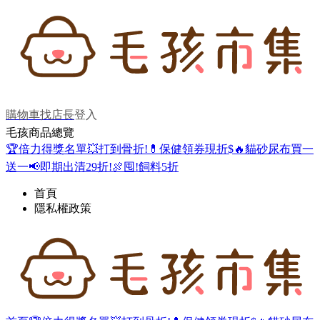
購物車
找店長
登入
毛孩商品總覽
🏆倍力得獎名單
💥打到骨折!
💊保健領券現折$
🔥貓砂尿布買一
送一
📢即期出清29折!
🍖囤!飼料5折
首頁
隱私權政策