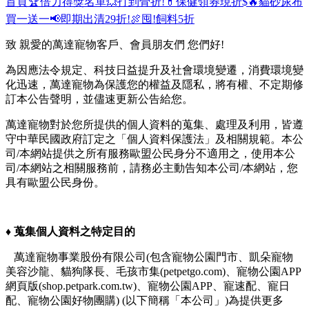
首頁
🏆倍力得獎名單
💥打到骨折!
💊保健領券現折$
🔥貓砂尿布
買一送一
📢即期出清29折!
🍖囤!飼料5折
致 親愛的萬達寵物客戶、會員朋友們 您們好!
為因應法令規定、科技日益提升及社會環境變遷，消費環境變
化迅速，萬達寵物為保護您的權益及隱私，將有權、不定期修
訂本公告聲明，並儘速更新公告給您。
萬達寵物對於您所提供的個人資料的蒐集、處理及利用，皆遵
守中華民國政府訂定之「個人資料保護法」及相關規範。本公
司/本網站提供之所有服務歐盟公民身分不適用之，使用本公
司/本網站之相關服務前，請務必主動告知本公司/本網站，您
具有歐盟公民身份。
♦︎
蒐集個人資料之特定目的
萬達寵物事業股份有限公司(包含寵物公園門市、凱朵寵物
美容沙龍、貓狗隊長、毛孩市集(petpetgo.com)、寵物公園APP
網頁版(shop.petpark.com.tw)、寵物公園APP、寵速配、寵日
配、寵物公園好物團購) (以下簡稱「本公司」)為提供更多