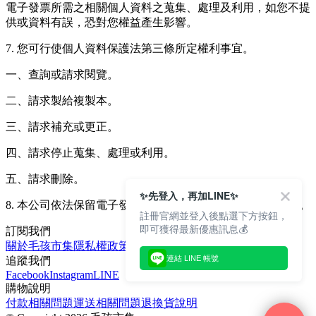
電子發票所需之相關個人資料之蒐集、處理及利用，如您不提
供或資料有誤，恐對您權益產生影響。
7. 您可行使個人資料保護法第三條所定權利事宜。
一、查詢或請求閱覽。
二、請求製給複製本。
三、請求補充或更正。
四、請求停止蒐集、處理或利用。
五、請求刪除。
✨先登入，再加LINE✨
8. 本公司依法保留電子發票資料儲存與使用軌跡至少六個月。
註冊官網並登入後點選下方按鈕，
即可獲得最新優惠訊息💰
訂閱我們
關於毛孩市集
隱私權政策
文章
連結 LINE 帳號
追蹤我們
Facebook
Instagram
LINE
購物說明
付款相關問題
運送相關問題
退換貨說明