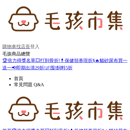
購物車
找店長
登入
毛孩商品總覽
🏆倍力得獎名單
💥打到骨折!
💊保健領券現折$
🔥貓砂尿布買一
送一
📢即期出清29折!
🍖囤!飼料5折
首頁
常見問題 Q&A