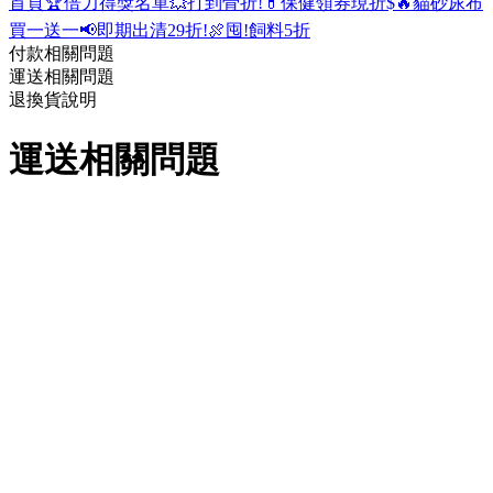
首頁
🏆倍力得獎名單
💥打到骨折!
💊保健領券現折$
🔥貓砂尿布
買一送一
📢即期出清29折!
🍖囤!飼料5折
付款相關問題
運送相關問題
退換貨說明
運送相關問題