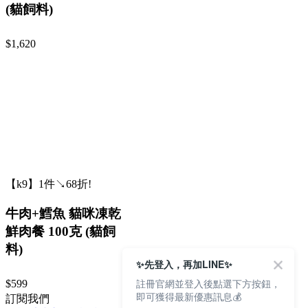
(貓飼料)
$1,620
【k9】1件↘68折!
牛肉+鱈魚 貓咪凍乾
鮮肉餐 100克 (貓飼
料)
✨先登入，再加LINE✨
註冊官網並登入後點選下方按鈕，
$599
即可獲得最新優惠訊息💰
訂閱我們