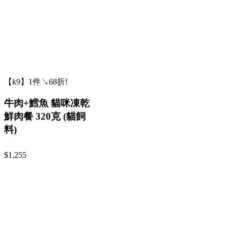
【k9】1件↘68折!
牛肉+鱈魚 貓咪凍乾
鮮肉餐 320克 (貓飼
料)
$1,255