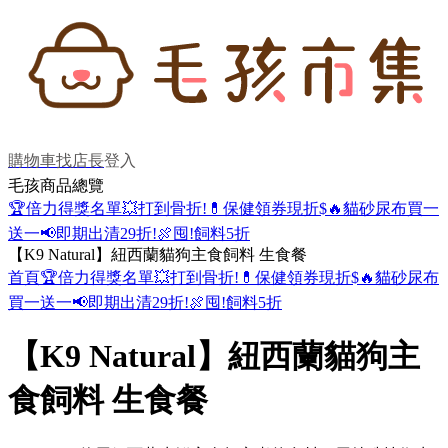
購物車
找店長
登入
毛孩商品總覽
🏆倍力得獎名單
💥打到骨折!
💊保健領券現折$
🔥貓砂尿布買一
送一
📢即期出清29折!
🍖囤!飼料5折
【K9 Natural】紐西蘭貓狗主食飼料 生食餐
首頁
🏆倍力得獎名單
💥打到骨折!
💊保健領券現折$
🔥貓砂尿布
買一送一
📢即期出清29折!
🍖囤!飼料5折
【K9 Natural】紐西蘭貓狗主
食飼料 生食餐