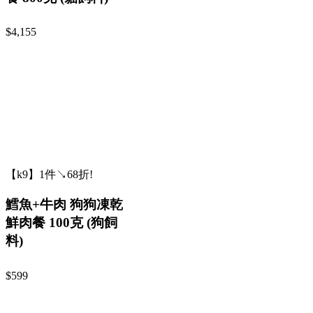
$4,155
【k9】1件↘68折!
鱈魚+牛肉 狗狗凍乾
鮮肉餐 100克 (狗飼
料)
$599