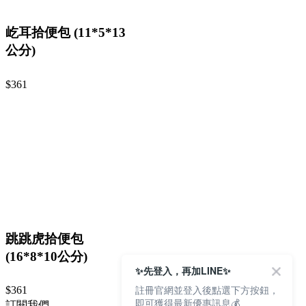
屹耳拾便包 (11*5*13
公分)
$361
跳跳虎拾便包
(16*8*10公分)
✨先登入，再加LINE✨
註冊官網並登入後點選下方按鈕，
$361
即可獲得最新優惠訊息💰
訂閱我們