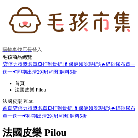
購物車
找店長
登入
毛孩商品總覽
🏆倍力得獎名單
💥打到骨折!
💊保健領券現折$
🔥貓砂尿布買一
送一
📢即期出清29折!
🍖囤!飼料5折
首頁
法國皮樂 Pilou
法國皮樂 Pilou
首頁
🏆倍力得獎名單
💥打到骨折!
💊保健領券現折$
🔥貓砂尿布
買一送一
📢即期出清29折!
🍖囤!飼料5折
法國皮樂 Pilou