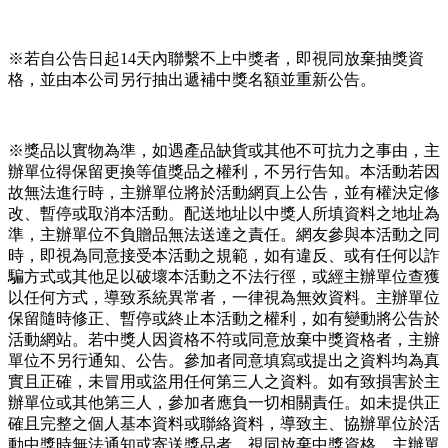
※若自公告日起14天內聯繫不上中獎者，即視同放棄抽獎資
格，並由本公司另行抽出遞補中獎名額並重新公告。
※獎品以實物為準，如遇產品缺貨或其他不可抗力之事由，主
辦單位得保留更換等值獎品之權利，不另行告知。本活動若因
故無法進行時，主辦單位將於活動網頁上公告，並有權決定修
改、暫停或取消本活動。配送地址以中獎人所填資料之地址為
準，主辦單位不負贈品無法送達之責任。網友參與本活動之同
時，即視為同意接受本活動之規範，如有違反、或有任何以詐
騙方式或其他足以破壞本活動之不法行徑，或經主辦單位查獲
以任何方式，導致系統異常者，一律視為無效資料。主辦單位
保留隨時修正、暫停或終止本活動之權利，如有變動將公告於
活動網站。若中獎人因資格不符或同意放棄中獎資格者，主辦
單位不另行通知、公告。參加者同意填寫或提出之資料均為真
實且正確，未冒用或盜用任何第三人之資料。如有致損害於主
辦單位或其他第三人，參加者應負一切相關責任。如未提供正
確且完整之個人基本資料或聯絡資料，導致主、協辦單位於活
動中獎時無法通知或寄送獎品者，視同放棄中獎資格。主辦單