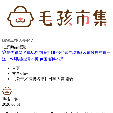
購物車
找店長
登入
毛孩商品總覽
🏆倍力得獎名單
💥打到骨折!
💊保健領券現折$
🔥貓砂尿布買一
送一
📢即期出清29折!
🍖囤!飼料5折
首頁
文章列表
【公告／得獎名單】日韓大賞 聯合...
毛孩市集
2026-06-01