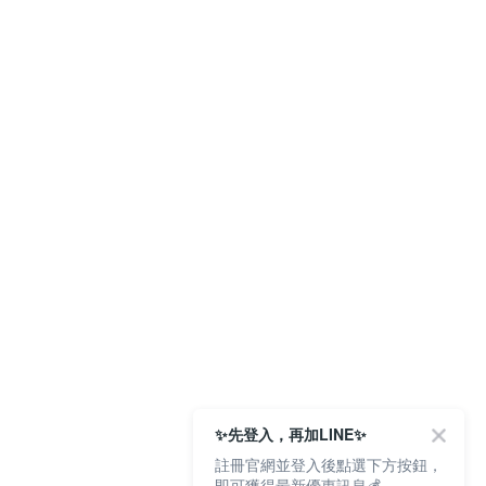
✨先登入，再加LINE✨
註冊官網並登入後點選下方按鈕，
即可獲得最新優惠訊息💰