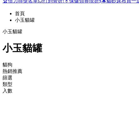
🏆倍力得獎名單
💥打到骨折!
💊保健領券現折$
🔥貓砂尿布買一
首頁
小玉貓罐
小玉貓罐
小玉貓罐
貓狗
熱銷推薦
篩選
類型
入數