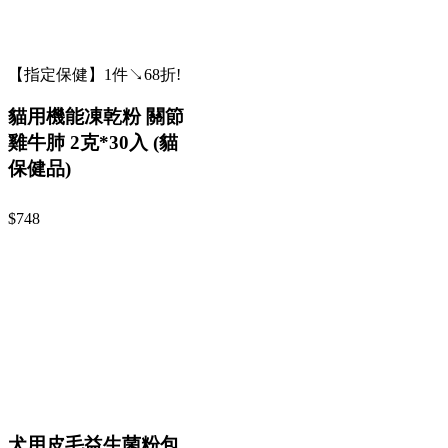
【指定保健】1件↘68折!
貓用機能凍乾粉 關節
雞牛肺 2克*30入 (貓
保健品)
$748
犬用皮毛益生菌粉包