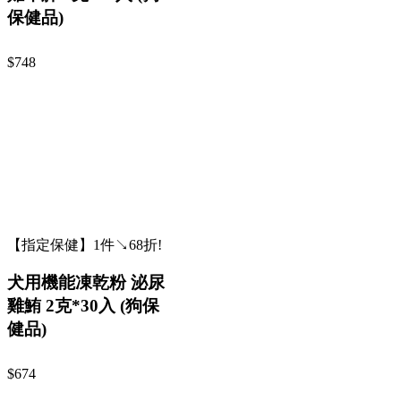
保健品)
$748
【指定保健】1件↘68折!
犬用機能凍乾粉 泌尿
雞鮪 2克*30入 (狗保
健品)
$674