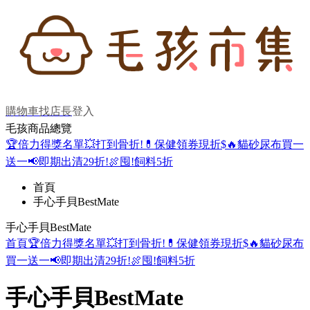
購物車
找店長
登入
毛孩商品總覽
🏆倍力得獎名單
💥打到骨折!
💊保健領券現折$
🔥貓砂尿布買一
送一
📢即期出清29折!
🍖囤!飼料5折
首頁
手心手貝BestMate
手心手貝BestMate
首頁
🏆倍力得獎名單
💥打到骨折!
💊保健領券現折$
🔥貓砂尿布
買一送一
📢即期出清29折!
🍖囤!飼料5折
手心手貝BestMate