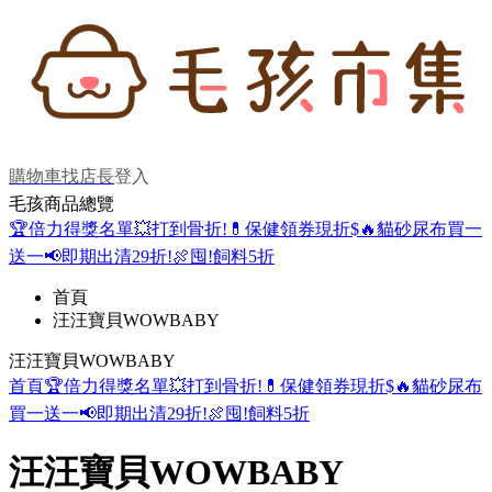
購物車
找店長
登入
毛孩商品總覽
🏆倍力得獎名單
💥打到骨折!
💊保健領券現折$
🔥貓砂尿布買一
送一
📢即期出清29折!
🍖囤!飼料5折
首頁
汪汪寶貝WOWBABY
汪汪寶貝WOWBABY
首頁
🏆倍力得獎名單
💥打到骨折!
💊保健領券現折$
🔥貓砂尿布
買一送一
📢即期出清29折!
🍖囤!飼料5折
汪汪寶貝WOWBABY