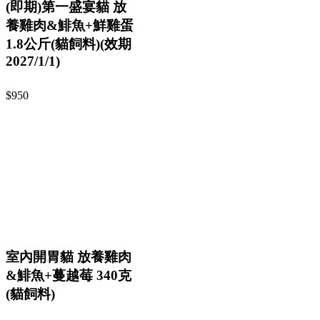
(即期)第一盛宴貓 放
養雞肉&鯡魚+鮮雞蛋
1.8公斤(貓飼料)(效期
2027/1/1)
$950
室內開胃貓 放養雞肉
&鯡魚+蔓越莓 340克
(貓飼料)