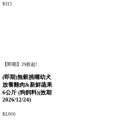
$315
【即期】29折起!
(即期)無穀挑嘴幼犬
放養雞肉&新鮮蔬果
6公斤 (狗飼料)(效期
2026/12/24)
$2,016