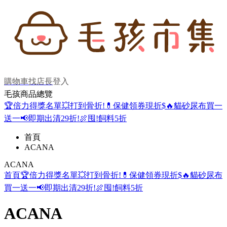
購物車
找店長
登入
毛孩商品總覽
🏆倍力得獎名單
💥打到骨折!
💊保健領券現折$
🔥貓砂尿布買一
送一
📢即期出清29折!
🍖囤!飼料5折
首頁
ACANA
ACANA
首頁
🏆倍力得獎名單
💥打到骨折!
💊保健領券現折$
🔥貓砂尿布
買一送一
📢即期出清29折!
🍖囤!飼料5折
ACANA