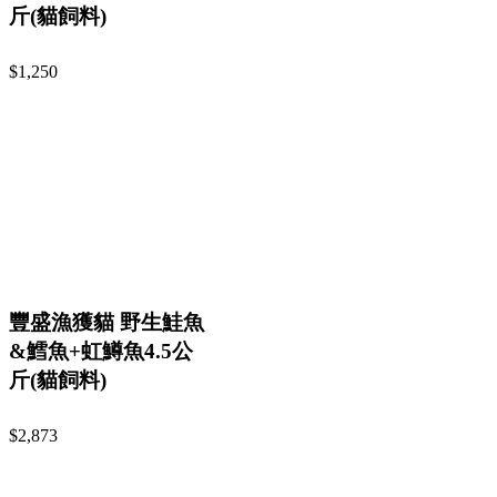
斤(貓飼料)
$1,250
豐盛漁獲貓 野生鮭魚
&鱈魚+虹鱒魚4.5公
斤(貓飼料)
$2,873