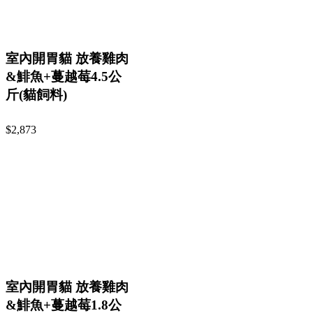
室內開胃貓 放養雞肉
&鯡魚+蔓越莓4.5公
斤(貓飼料)
$2,873
室內開胃貓 放養雞肉
&鯡魚+蔓越莓1.8公