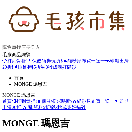
購物車
找店長
登入
毛孩商品總覽
💥打到骨折!
💊保健領券現折$
🔥貓砂尿布買一送一
📢即期出清
29折!
🍖囤!飼料5折
😺3秒成團好貓砂
首頁
MONGE 瑪恩吉
MONGE 瑪恩吉
首頁
💥打到骨折!
💊保健領券現折$
🔥貓砂尿布買一送一
📢即期
出清29折!
🍖囤!飼料5折
😺3秒成團好貓砂
MONGE 瑪恩吉