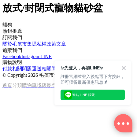
放式/封閉式寵物貓砂盆
貓狗
熱銷推薦
訂閱我們
關於毛孩市集
隱私權政策
文章
追蹤我們
Facebook
Instagram
LINE
購物說明
✨先登入，再加LINE✨
付款相關問題
運送相關問題
退換貨說明
©
Copyright 2026 毛孩市集
註冊官網並登入後點選下方按鈕，
即可獲得最新優惠訊息💰
首頁
分類
購物車
找店長
登入
連結 LINE 帳號