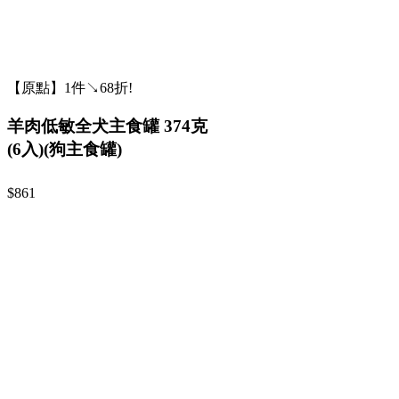
【原點】1件↘68折!
羊肉低敏全犬主食罐 374克
(6入)(狗主食罐)
$861