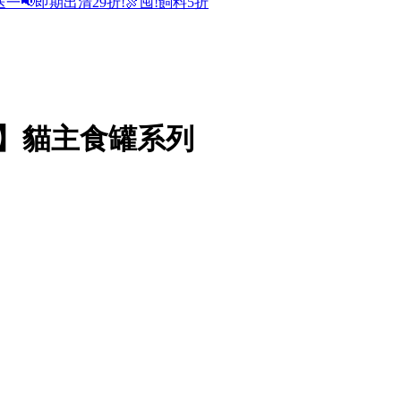
送一
📢即期出清29折!
🍖囤!飼料5折
chen】貓主食罐系列