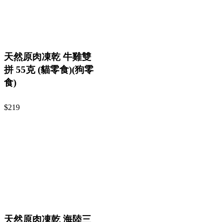
天然原肉凍乾 牛雞雙
拼 55克 (貓零食)(狗零
食)
$219
天然原肉凍乾 海陸三