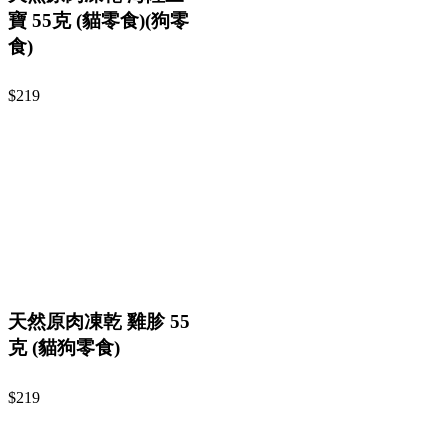
寶 55克 (貓零食)(狗零
食)
$219
天然原肉凍乾 雞胗 55
克 (貓狗零食)
$219