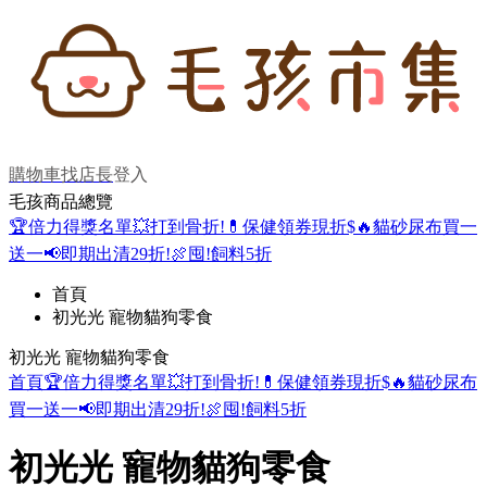
購物車
找店長
登入
毛孩商品總覽
🏆倍力得獎名單
💥打到骨折!
💊保健領券現折$
🔥貓砂尿布買一
送一
📢即期出清29折!
🍖囤!飼料5折
首頁
初光光 寵物貓狗零食
初光光 寵物貓狗零食
首頁
🏆倍力得獎名單
💥打到骨折!
💊保健領券現折$
🔥貓砂尿布
買一送一
📢即期出清29折!
🍖囤!飼料5折
初光光 寵物貓狗零食