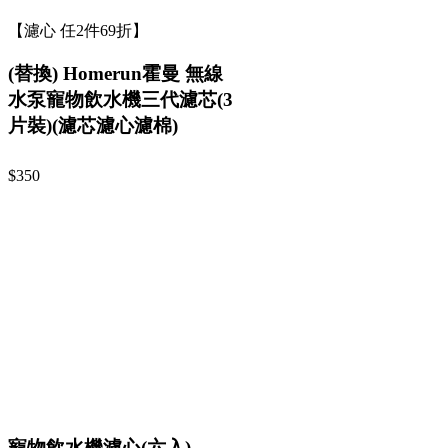
【濾心 任2件69折】
(替換) Homerun霍曼 無線
水泵寵物飲水機三代濾芯(3
片裝)(濾芯濾心濾棉)
$350
寵物飲水機濾心(六入)