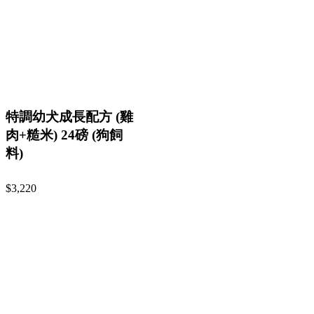
特調幼犬成長配方 (雞
肉+糙米) 24磅 (狗飼
料)
$3,220