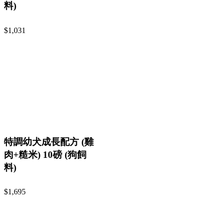
料)
$1,031
特調幼犬成長配方 (雞
肉+糙米) 10磅 (狗飼
料)
$1,695