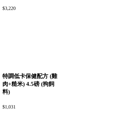
$3,220
特調低卡保健配方 (雞
肉+糙米) 4.5磅 (狗飼
料)
$1,031