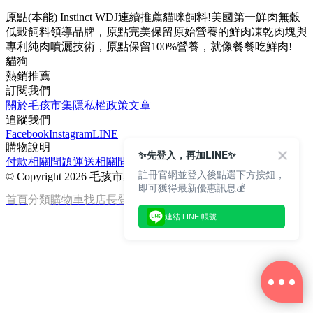
原點(本能) Instinct WDJ連續推薦貓咪飼料!美國第一鮮肉無穀
低穀飼料領導品牌，原點完美保留原始營養的鮮肉凍乾肉塊與
專利純肉噴灑技術，原點保留100%營養，就像餐餐吃鮮肉!
貓狗
熱銷推薦
訂閱我們
關於毛孩市集
隱私權政策
文章
追蹤我們
Facebook
Instagram
LINE
購物說明
✨先登入，再加LINE✨
付款相關問題
運送相關問題
退換貨說明
註冊官網並登入後點選下方按鈕，
©
Copyright 2026 毛孩市集
即可獲得最新優惠訊息💰
首頁
分類
購物車
找店長
登入
連結 LINE 帳號