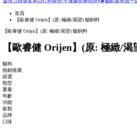
🏆倍力得獎名單
💥打到骨折!
💊保健領券現折$
🔥貓砂尿布買一
首頁
【歐睿健 Orijen】(原: 極緻/渴望) 貓飼料
【歐睿健 Orijen】(原: 極緻/渴望) 貓飼料
【歐睿健 Orijen】(原: 極緻/
貓狗
熱銷推薦
篩選
類型
重量
年齡
功能
穀類
品牌
口味