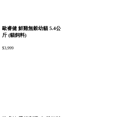
歐睿健 鮮雞無穀幼貓 5.4公
斤 (貓飼料)
$3,999