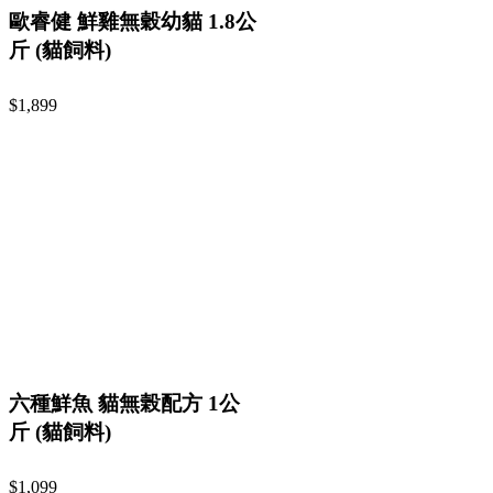
歐睿健 鮮雞無穀幼貓 1.8公
斤 (貓飼料)
$1,899
六種鮮魚 貓無榖配方 1公
斤 (貓飼料)
$1,099