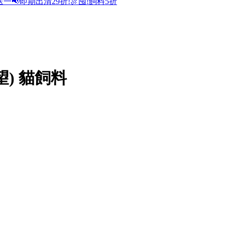
送一
📢即期出清29折!
🍖囤!飼料5折
渴望) 貓飼料